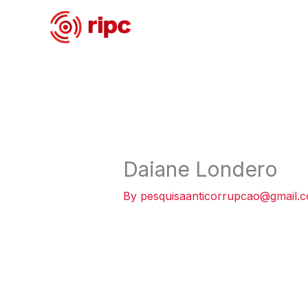
Skip
to
content
Daiane Londero
By
pesquisaanticorrupcao@gmail.