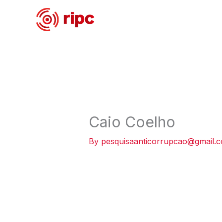
Skip
to
content
Caio Coelho
By
pesquisaanticorrupcao@gmail.